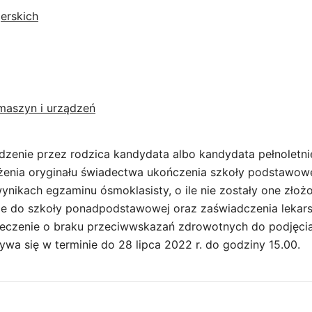
jerskich
maszyn i urządzeń
dzenie przez rodzica kandydata albo kandydata pełnoletni
żenia oryginału świadectwa ukończenia szkoły podstawowej
ynikach egzaminu ósmoklasisty, o ile nie zostały one złoż
ie do szkoły ponadpodstawowej oraz zaświadczenia lekar
eczenie o braku przeciwwskazań zdrowotnych do podjęcia
wa się w terminie do 28 lipca 2022 r. do godziny 15.00.