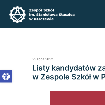
Przejdź
do
treści
Zadbaj o swoją przyszłość ​wybierz kształcenie zaw
Zespół Szkół im. Stanisława Staszica w P
22 lipca 2022
Listy kandydatów za
Open toolbar
w Zespole Szkół w 