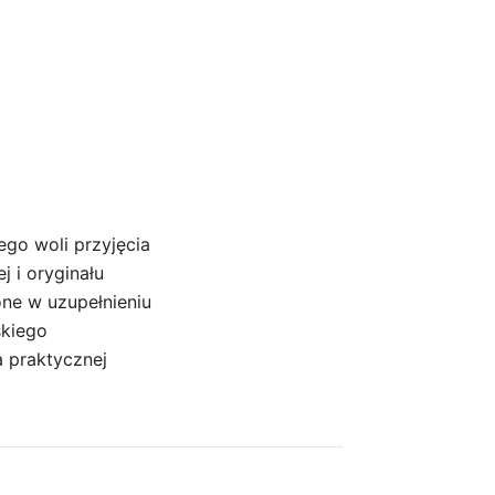
ego woli przyjęcia
 i oryginału
one w uzupełnieniu
skiego
 praktycznej