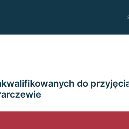
odowe
arczewie
kwalifikowanych do przyjęci
Parczewie