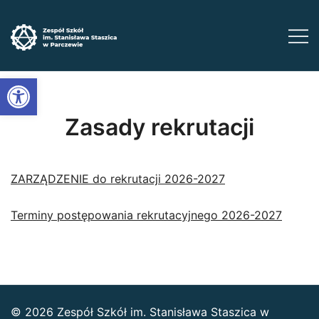
Przejdź
do
treści
Zadbaj o swoją przyszłość ​wybierz kształcenie
Zespół Szkół im. Stanisława Staszica w
Open toolbar
Parczewie
zawodowe
Zasady rekrutacji
ZARZĄDZENIE do rekrutacji 2026-2027
Terminy postępowania rekrutacyjnego 2026-2027
© 2026 Zespół Szkół im. Stanisława Staszica w