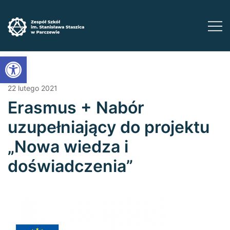
Przejdź
do
treści
Zadbaj o swoją przyszłość ​wybierz kształcenie
Zespół Szkół im. Stanisława Staszica w
Open toolbar
Parczewie
zawodowe
22 lutego 2021
Erasmus + Nabór
uzupełniający do projektu
„Nowa wiedza i
doświadczenia”