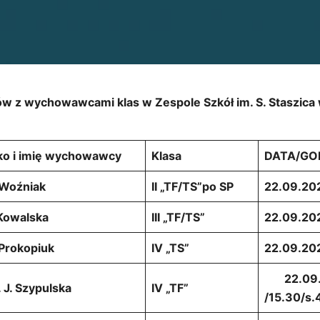
ów z wychowawcami klas w Zespole Szkół im. S. Staszica
ko i imię wychowawcy
Klasa
DATA/GO
 Woźniak
II „TF/TS”po SP
22.09.20
Kowalska
III „TF/TS”
22.09.20
Prokopiuk
IV „TS”
22.09.20
22.09.
 J. Szypulska
IV „TF”
/15.30/s.