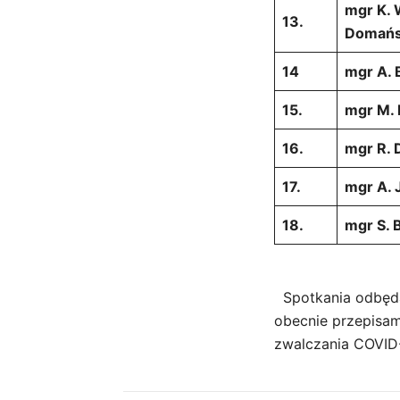
mgr K. 
13.
Domań
14
mgr A.
15.
mgr M.
16.
mgr R.
17.
mgr A. 
18.
mgr S. 
Spotkania odbędą
obecnie przepisam
zwalczania COVID-