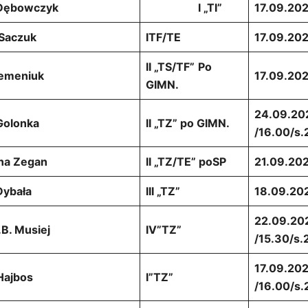
 Dębowczyk
I „TI”
17.09.202
Saczuk
ITF/TE
17.09.202
II „TS/TF”
Po
Semeniuk
17.09.202
GIMN.
24.09.20
Golonka
II „TZ” po GIMN.
/16.00/s.
na Zegan
II „TZ/TE” poSP
21.09.202
Dybała
III „TZ”
18.09.202
22.09.20
.B. Musiej
IV”TZ”
/15.30/s.
17.09.20
Hajbos
I”TZ”
/16.00/s.