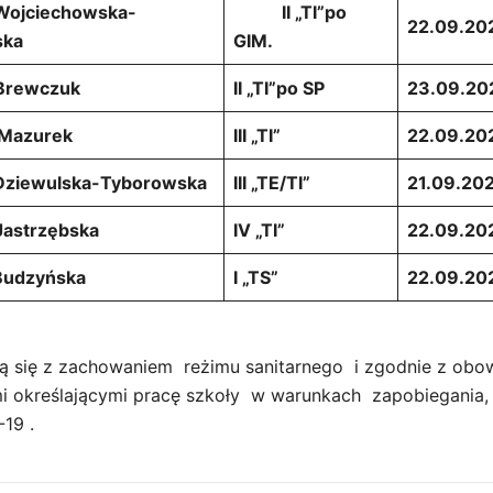
Wojciechowska-
II „TI”po
22.09.202
ska
GIM.
 Brewczuk
II „TI”po SP
23.09.20
 Mazurek
III „TI”
22.09.20
 Dziewulska-Tyborowska
III „TE/TI”
21.09.202
Jastrzębska
IV „TI”
22.09.202
Budzyńska
I „TS”
22.09.202
 się z zachowaniem reżimu sanitarnego i zgodnie z obo
i określającymi pracę szkoły w warunkach zapobiegania, p
19 .