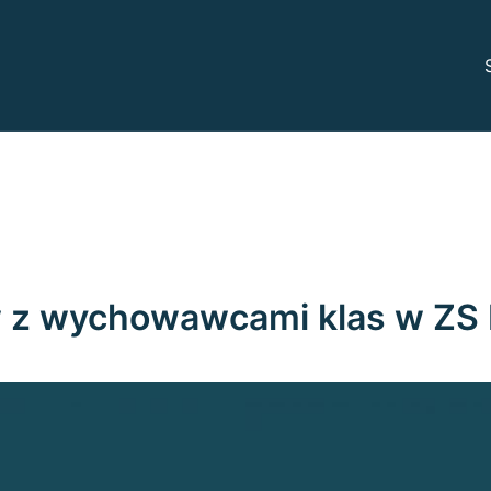
odowe
arczewie
w z wychowawcami klas w ZS