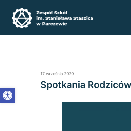
Przejdź
do
treści
Zadbaj o swoją przyszłość ​wybierz kształcenie zaw
Zespół Szkół im. Stanisława Staszica w P
17 września 2020
Spotkania Rodzicó
Open toolbar