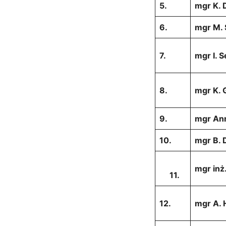
5.
mgr K.
6.
mgr M. 
7.
mgr I. 
8.
mgr K. 
9.
mgr An
10.
mgr B. 
mgr inż
11.
12.
mgr A. 