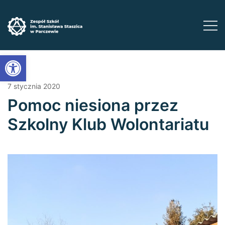
Przejdź
do
treści
Zadbaj o swoją przyszłość ​wybierz kształcenie
Zespół Szkół im. Stanisława Staszica w
Open toolbar
Parczewie
zawodowe
7 stycznia 2020
Pomoc niesiona przez
Szkolny Klub Wolontariatu