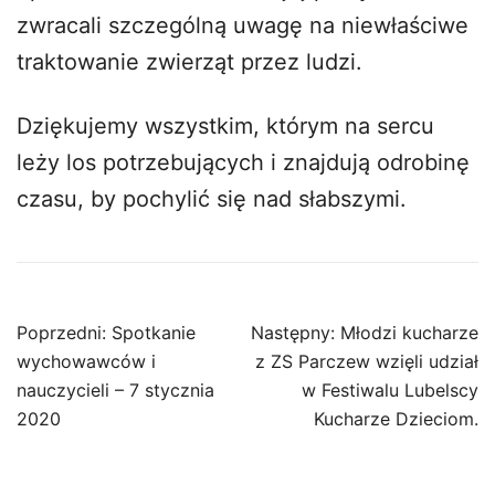
zwracali szczególną uwagę na niewłaściwe
traktowanie zwierząt przez ludzi.
Dziękujemy wszystkim, którym na sercu
leży los potrzebujących i znajdują odrobinę
czasu, by pochylić się nad słabszymi.
Nawigacja
Poprzedni:
Spotkanie
Następny:
Młodzi kucharze
wpisu
wychowawców i
z ZS Parczew wzięli udział
nauczycieli – 7 stycznia
w Festiwalu Lubelscy
2020
Kucharze Dzieciom.