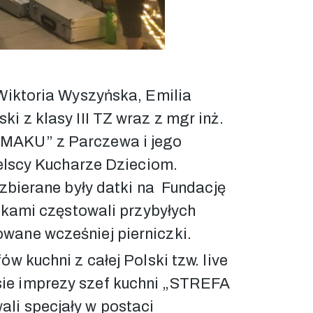
 Wiktoria Wyszyńska, Emilia
 z klasy III TZ wraz z mgr inż.
SMAKU” z Parczewa i jego
elscy Kucharze Dzieciom.
 zbierane były datki na Fundację
ikami częstowali przybyłych
wane wcześniej pierniczki.
w kuchni z całej Polski tzw. live
sie imprezy szef kuchni „STREFA
li specjały w postaci