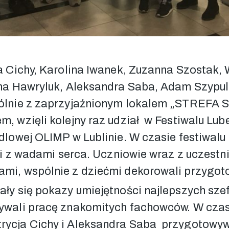
a Cichy, Karolina Iwanek, Zuzanna Szostak,
na Hawryluk, Aleksandra Saba, Adam Szypulski
pólnie z zaprzyjaźnionym lokalem „STREFA 
, wzięli kolejny raz udział w Festiwalu Lub
dlowej OLIMP w Lublinie. W czasie festiwalu
ci z wadami serca. Uczniowie wraz z uczestn
mi, wspólnie z dziećmi dekorowali przygoto
ły się pokazy umiejętności najlepszych szefó
rywali pracę znakomitych fachowców. W cza
ycja Cichy i Aleksandra Saba przygotowywa