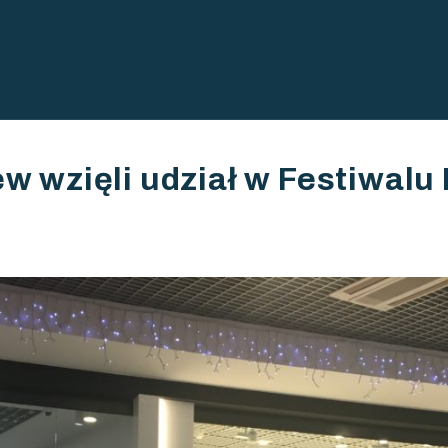
tałcenie zawodowe
arczewie
ew wzięli udział w Festiwal