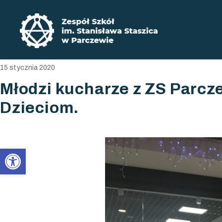
Zadbaj o swoją przyszłość ​wybierz ksz
Zespół Szkół im. Stanisława Staszica w P
15 stycznia 2020
Młodzi kucharze z ZS Parcz
Dzieciom.
Open toolbar