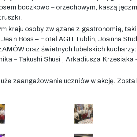
z sosem boczkowo – orzechowym, kaszą jęcz
truszki.
m kraju osoby związane z gastronomią, taki
 Jean Boss – Hotel AGIT Lublin, Joanna Stu
RŁAMÓW oraz świetnych lubelskich kucharzy
nika – Takushi Shusi , Arkadiusza Krzesiaka
duże zaangażowanie uczniów w akcję. Zosta