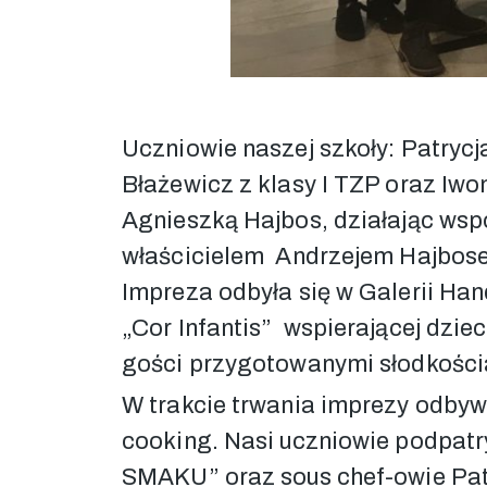
Uczniowie naszej szkoły: Patrycj
Błażewicz z klasy I TZP oraz Iwo
Agnieszką Hajbos, działając ws
właścicielem Andrzejem Hajbosem
Impreza odbyła się w Galerii Han
„Cor Infantis” wspierającej dzie
gości przygotowanymi słodkościa
W trakcie trwania imprezy odbywa
cooking. Nasi uczniowie podpat
SMAKU” oraz sous chef-owie Patr