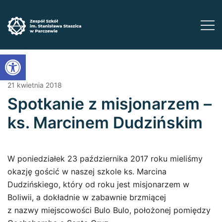
Przejdź
do
treści
Zadbaj o swoją przyszłość ​wybierz kształcenie
Zespół Szkół im. Stanisława Staszica w
Open toolbar
Parczewie
zawodowe
21 kwietnia 2018
Spotkanie z misjonarzem –
ks. Marcinem Dudzińskim
W poniedziałek 23 października 2017 roku mieliśmy
okazję gościć w naszej szkole ks. Marcina
Dudzińskiego, który od roku jest misjonarzem w
Boliwii, a dokładnie w zabawnie brzmiącej
z nazwy miejscowości Bulo Bulo, położonej pomiędzy