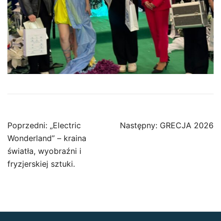
Nawigacja
Poprzedni:
„Electric
Następny:
GRECJA 2026
wpisu
Wonderland” – kraina
światła, wyobraźni i
fryzjerskiej sztuki.