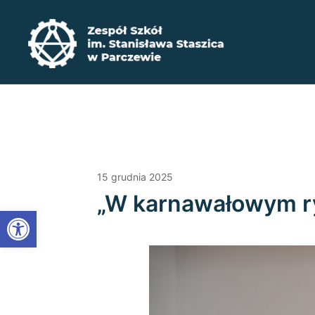
Przejdź
do
treści
Zadbaj o swoją przyszłość ​wybierz kształcenie zaw
Zespół Szkół im. Stanisława Staszica w P
15 grudnia 2025
„W karnawałowym ry
Open toolbar