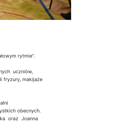
łowym rytmie”.
lnych uczniów,
 fryzury, makijaże
alni
ystkich obecnych.
lska oraz Joanna