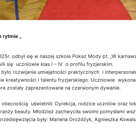
 rytmie „
. odbył się w naszej szkole Pokaz Mody pt. „W karnawa
i się uczniowie klas I – IV o profilu fryzjerskim.
było rozwijanie umiejętności praktycznych i interpersona
e kreatywności i talentu fryzjerskiego. Uczniowie wykonali
które zostały zaprezentowane na czerwonym dywanie.
nością uświetnili: Dyrekcja, rodzice uczniów oraz lok
branży beauty. Młodzież zachwyciła swoimi pomysłami wsz
przedsięwzięcia były: Marlena Drożdżyk, Agnieszka Kowa