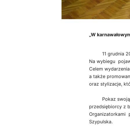
„W karnawałowym
11 grudnia 2025r
Na wybiegu pojawil
Celem wydarzenia 
a także promowani
oraz stylizacje, 
Pokaz swoją obec
przedsiębiorcy z 
Organizatorkami 
Szypulska.