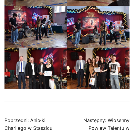
Nawigacja
Poprzedni:
Aniołki
Następny:
Wiosenny
wpisu
Charliego w Staszicu
Powiew Talentu w