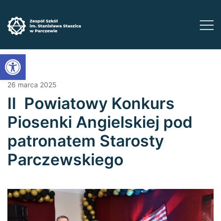
Przejdź
do
treści
Zadbaj o swoją przyszłość ​wybierz kształcenie
Zespół Szkół im. Stanisława Staszica w
Open toolbar
Parczewie
zawodowe
26 marca 2025
II Powiatowy Konkurs
Piosenki Angielskiej pod
patronatem Starosty
Parczewskiego