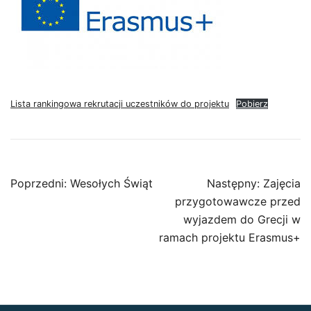
Lista rankingowa rekrutacji uczestników do projektu
Pobierz
Nawigacja
Poprzedni:
Wesołych Świąt
Następny:
Zajęcia
wpisu
przygotowawcze przed
wyjazdem do Grecji w
ramach projektu Erasmus+