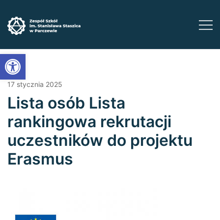
Przejdź
do
treści
Zadbaj o swoją przyszłość ​wybierz kształcenie
Zespół Szkół im. Stanisława Staszica w
Open toolbar
Parczewie
zawodowe
17 stycznia 2025
Lista osób Lista
rankingowa rekrutacji
uczestników do projektu
Erasmus