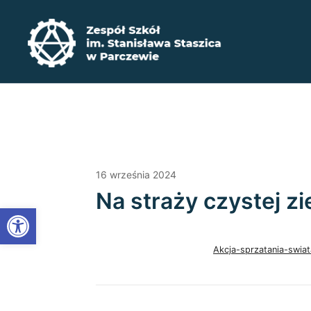
Przejdź
do
treści
Zadbaj o swoją przyszłość ​wybierz kształcenie zaw
Zespół Szkół im. Stanisława Staszica w P
16 września 2024
Na straży czystej zi
Open toolbar
Akcja-sprzatania-swiat