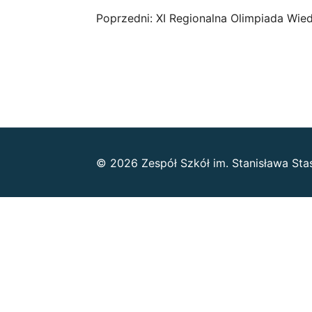
Nawigacja
Poprzedni:
XI Regionalna Olimpiada Wie
wpisu
© 2026 Zespół Szkół im. Stanisława Sta