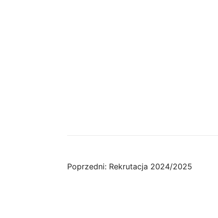
Nawigacja
Poprzedni:
Rekrutacja 2024/2025
wpisu