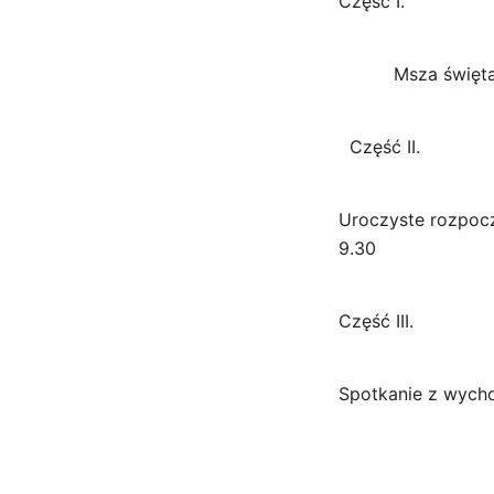
Część I.
Msza święta w B
Część II.
Uroczyste rozpocz
9.30
Część III.
Spotkanie z wych