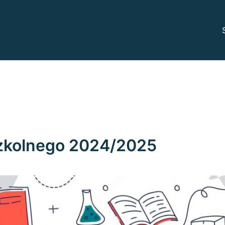
odowe
arczewie
szkolnego 2024/2025