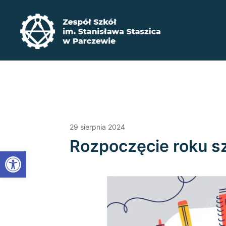
Przejdź
do
treści
Zadbaj o swoją przyszłość ​wybierz kształcenie zaw
Zespół Szkół im. Stanisława Staszica w P
29 sierpnia 2024
Rozpoczęcie roku 
Open toolbar