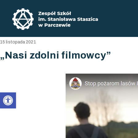
Zadbaj o swoją przyszłość ​wybierz ksz
Zespół Szkół im. Stanisława Staszica w P
15 listopada 2021
„Nasi zdolni filmowcy”
Open toolbar