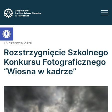
Przejdź
do
treści
Zadbaj o swoją przyszłość ​wybierz kształcenie
Zespół Szkół im. Stanisława Staszica w
Open toolbar
Parczewie
zawodowe
15 czerwca 2020
Rozstrzygnięcie Szkolnego
Konkursu Fotograficznego
“Wiosna w kadrze”