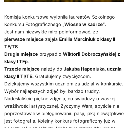
Komisja konkursowa wyłoniła laureatów Szkolnego
Konkursu Fotograficznego
„Wiosna w kadrze”
.
Jest nam niezwykle miło poinformować, że
pierwsze miejsce
zajęła
Emilia Marciniuk z klasy II
TF/TS
.
Drugie miejsce
przypadło
Wiktorii Dobroczyńskiej z
klasy I TFp
.
Trzecie miejsce
należy do
Jakuba Haponiuka, ucznia
klasy II TI/TE.
Gratulujemy zwycięzcom.
Dziękujemy wszystkim uczniom za udział w konkursie.
Wybór najlepszych zdjęć był bardzo trudny.
Nadesłaliście piękne zdjęcia, co świadczy o waszej
wrażliwości artystycznej. Życzymy Wam, abyście nie
poprzestawali w pielęgnowaniu pasji, jaką niewątpliwie
jest fotografia. Kolejny konkurs fotograficzny już w