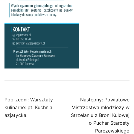
Nawigacja
Poprzedni:
Warsztaty
Następny:
Powiatowe
wpisu
kulinarne: pt. Kuchnia
Mistrzostwa młodzieży w
azjatycka.
Strzelaniu z Broni Kulowej
o Puchar Starosty
Parczewskiego