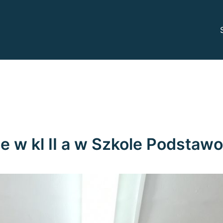
odowe
arczewie
e w kl II a w Szkole Podstawo