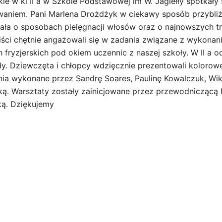
kie w kl II a w Szkole Podstawowej im W. Jagiełły spotkały
aniem. Pani Marlena Drożdżyk w ciekawy sposób przybliż
ła o sposobach pielęgnacji włosów oraz o najnowszych tr
iści chętnie angażowali się w zadania związane z wykonani
 fryzjerskich pod okiem uczennic z naszej szkoły. W II a o
y. Dziewczęta i chłopcy wdzięcznie prezentowali kolorowe
nia wykonane przez Sandrę Soares, Paulinę Kowalczuk, Wik
ą. Warsztaty zostały zainicjowane przez przewodniczącą
ką. Dziękujemy