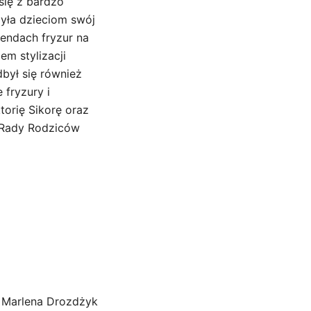
 się z bardzo
yła dzieciom swój
endach fryzur na
em stylizacji
dbył się również
 fryzury i
torię Sikorę oraz
 Rady Rodziców
Marlena Drozdżyk