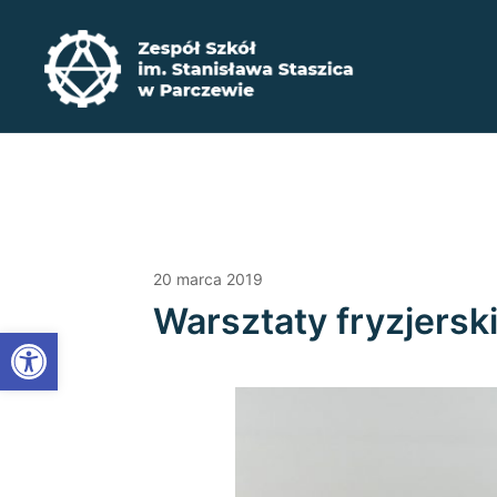
Przejdź
do
treści
Zadbaj o swoją przyszłość ​wybierz kształcenie zaw
Zespół Szkół im. Stanisława Staszica w P
20 marca 2019
Warsztaty fryzjerski
Open toolbar