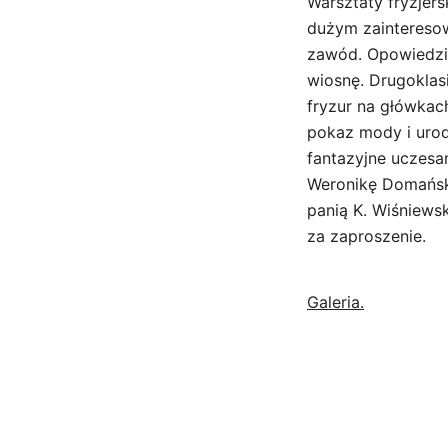
Warsztaty fryzjers
dużym zainteresow
zawód. Opowiedzia
wiosnę. Drugoklas
fryzur na główkach
pokaz mody i urod
fantazyjne uczesa
Weronikę Domańsk
panią K. Wiśniews
za zaproszenie.
Galeria.