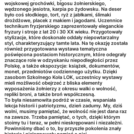
wojskowej grochówki, bigosu żołnierskiego,
wędzonego jesiotra, karpia po żydowsku. Na deser
było coś słodkiego, tort, ryż z jabłkami, ślimaki
drożdżowe, placek z makiem i jagodami. Uczennice
technikum fryzjerskiego zaprezentowały eleganckie
fryzury i stroje z lat 20 i 30 XX wieku. Przygotowały
stylizacje, które doskonale oddały niepowtarzalny
styl, charakteryzujący tamte lata. Na tę okazję została
również przygotowana wystawa tematyczna
poświęcona postaciom historycznym, które odegrały
znaczące role w odzyskaniu niepodległości przez
Polskę, a także ekspozycje: książek, dokumentów,
monet, przedmiotów codziennego użytku. Dzięki
zasobom Szkolnego Koła LOK, uczestnicy wystawy
mieli możliwość obejrzeć z bliska elementy
wyposażenia żołnierzy z okresu walki o wolność,
repliki broni, a także broń współczesną.
To była niesamowita podróż w czasie, wspaniała
lekcja historii i patriotyzmu, dzień zadumy. My, dziś
wolni, musimy pamiętać, że wolność nie jest dana raz
na zawsze. Trzeba pamiętać, o tych, dzięki którym
stoimy tu i teraz, w pełni nieskrępowani i niezależni.
Powinniśmy dbać o to, by przyszłe pokolenia znały
historię i pielęgnowały pamięć o niej.