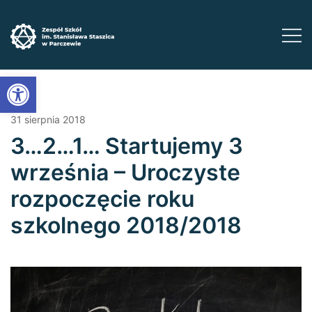
Przejdź
do
treści
Zadbaj o swoją przyszłość ​wybierz kształcenie
Zespół Szkół im. Stanisława Staszica w
Open toolbar
Parczewie
zawodowe
31 sierpnia 2018
3…2…1… Startujemy 3
września – Uroczyste
rozpoczęcie roku
szkolnego 2018/2018