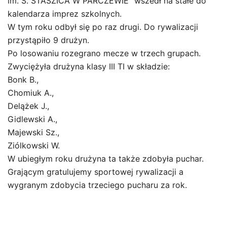
im. S. STASZICA W PARCZEWIE” wszedł na stałe do
kalendarza imprez szkolnych.
W tym roku odbył się po raz drugi. Do rywalizacji
przystąpiło 9 drużyn.
Po losowaniu rozegrano mecze w trzech grupach.
Zwyciężyła drużyna klasy III TI w składzie:
Bonk B.,
Chomiuk A.,
Delążek J.,
Gidlewski A.,
Majewski Sz.,
Ziólkowski W.
W ubiegłym roku drużyna ta także zdobyła puchar.
Grającym gratulujemy sportowej rywalizacji a
wygranym zdobycia trzeciego pucharu za rok.