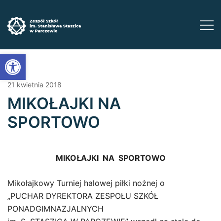
Przejdź
do
treści
Zadbaj o swoją przyszłość ​wybierz kształcenie
Zespół Szkół im. Stanisława Staszica w
Open toolbar
Parczewie
zawodowe
21 kwietnia 2018
MIKOŁAJKI NA
SPORTOWO
MIKOŁAJKI NA SPORTOWO
Mikołajkowy Turniej halowej piłki nożnej o
„PUCHAR DYREKTORA ZESPOŁU SZKÓŁ
PONADGIMNAZJALNYCH