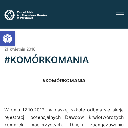
Przejdź
do
treści
Zadbaj o swoją przyszłość ​wybierz kształcenie
Zespół Szkół im. Stanisława Staszica w
Open toolbar
Parczewie
zawodowe
21 kwietnia 2018
#KOMÓRKOMANIA
#KOMÓRKOMANIA
W dniu 12.10.2017r. w naszej szkole odbyła się akcja
rejestracji potencjalnych Dawców krwiotwórczych
komórek macierzystych. Dzięki zaangażowaniu