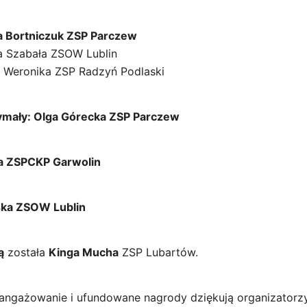
na Bortniczuk ZSP Parczew
a Szabała ZSOW Lublin
j Weronika ZSP Radzyń Podlaski
ymały: Olga Górecka ZSP Parczew
ka ZSPCKP Garwolin
ska ZSOW Lublin
ą
została
Kinga Mucha
ZSP Lubartów.
angażowanie i ufundowane nagrody dziękują organizatorz