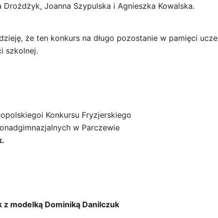
ia Drożdżyk, Joanna Szypulska i Agnieszka Kowalska.
dzieję, że ten konkurs na długo pozostanie w pamięci ucze
i szkolnej.
nopolskiegoi Konkursu Fryzjerskiego
Ponadgimnazjalnych w Parczewie
k.
k z modelką Dominiką Danilczuk