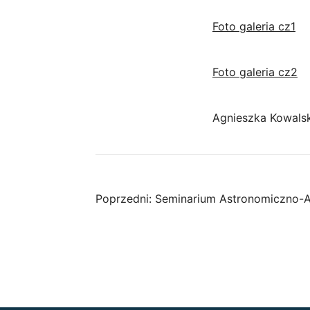
Foto galeria cz1
Foto galeria cz2
Agnieszka Kowalsk
Nawigacja
Poprzedni:
Seminarium Astronomiczno-A
wpisu