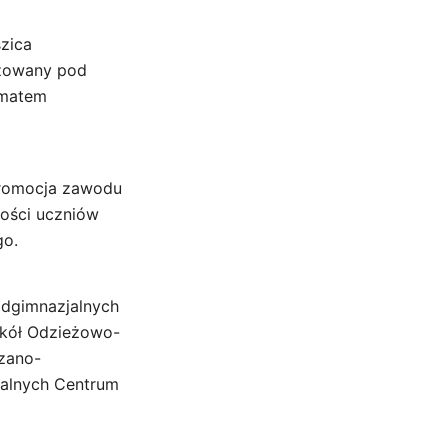
zica
izowany pod
ematem
promocja zawodu
ności uczniów
go.
nadgimnazjalnych
zkół Odzieżowo-
rzano-
jalnych Centrum