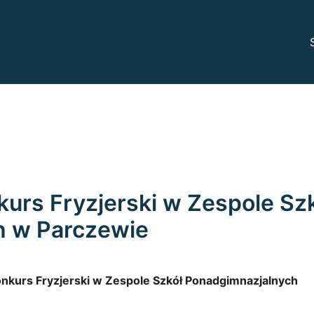
odowe
arczewie
nkurs Fryzjerski w Zespole Sz
h w Parczewie
Konkurs Fryzjerski w Zespole Szkół Ponadgimnazjalnych