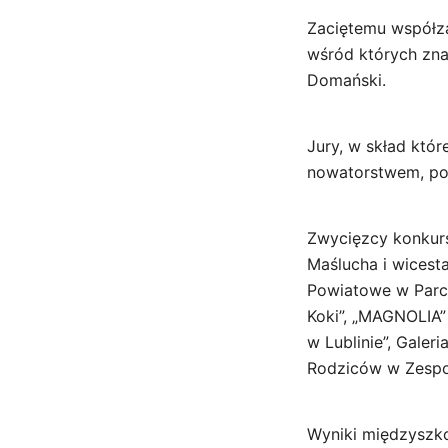
Zaciętemu współza
wśród których zna
Domański.
Jury, w skład któ
nowatorstwem, pom
Zwycięzcy konkurs
Maślucha i wicest
Powiatowe w Parcz
Koki”, „MAGNOLIA”
w Lublinie”, Galer
Rodziców w Zespo
Wyniki międzyszkol