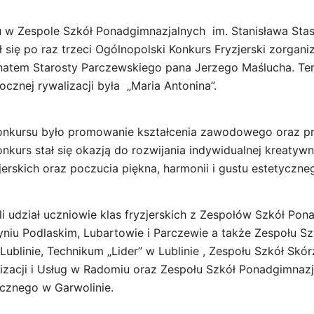
 w Zespole Szkół Ponadgimnazjalnych im. Stanisława Stas
 się po raz trzeci Ogólnopolski Konkurs Fryzjerski zorgan
atem Starosty Parczewskiego pana Jerzego Maślucha. T
cznej rywalizacji była „Maria Antonina”.
nkursu było promowanie kształcenia zawodowego oraz 
onkurs stał się okazją do rozwijania indywidualnej kreatyw
zjerskich oraz poczucia piękna, harmonii i gustu estetyczne
li udział uczniowie klas fryzjerskich z Zespołów Szkół Po
niu Podlaskim, Lubartowie i Parczewie a także Zespołu S
ublinie, Technikum „Lider” w Lublinie , Zespołu Szkół Skó
izacji i Usług w Radomiu oraz Zespołu Szkół Ponadgimnaz
ycznego w Garwolinie.