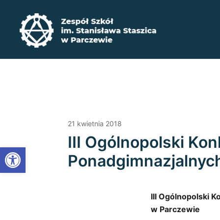
Przejdź
do
treści
Zadbaj o swoją przyszłość ​wybierz kształcenie zaw
Zespół Szkół im. Stanisława Staszica w P
21 kwietnia 2018
III Ogólnopolski Ko
Open toolbar
Ponadgimnazjalnyc
III Ogólnopolski 
w Parczewie