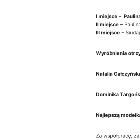
I miejsce – Pauli
II miejsce
– Paulin
III miejsce
– Siuda
Wyróżnienia otrz
Natalia Gałczyńs
Dominika Targoń
Najlepszą modelk
Za współpracę, za