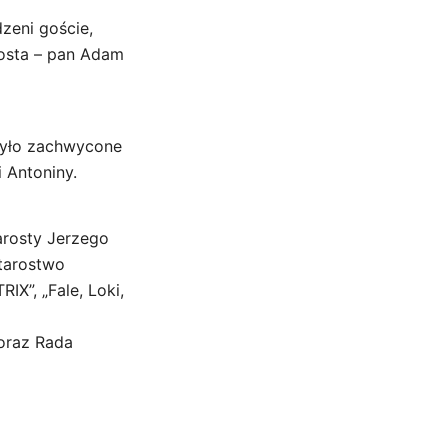
zeni goście,
rosta – pan Adam
było zachwycone
 Antoniny.
arosty Jerzego
tarostwo
X”, „Fale, Loki,
 oraz Rada