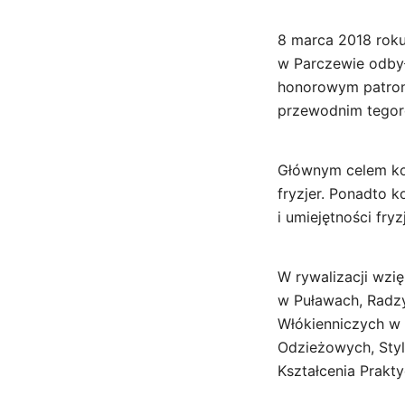
8 marca 2018 roku
w Parczewie odbył
honorowym patron
przewodnim tegoro
Głównym celem ko
fryzjer. Ponadto k
i umiejętności fry
W rywalizacji wzię
w Puławach, Radzy
Włókienniczych w L
Odzieżowych, Styl
Kształcenia Prakt