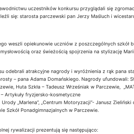
wodnictwu uczestników konkursu przyglądali się zgromad
leźli się: starosta parczewski pan Jerzy Maśluch i wicesta
rego weszli opiekunowie uczniów z poszczególnych szkół 
ysłowością oraz świeżością spojrzenia na stylizację Marii
u odebrali atrakcyjne nagrody i wyróżnienia z rąk pana st
arosty – pana Adama Domańskiego. Nagrody ufundowali: S
ewie, Huta Szkła – Tadeusz Wrześniak w Parczewie, „MATRI
 – Artykuły fryzjersko-kosmetyczne
ia Urody „Marlena”, „Centrum Motoryzacji”- Janusz Zieliński
le Szkół Ponadgimnazjalnych w Parczewie.
nej rywalizacji prezentują się następująco: