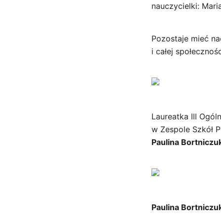
nauczycielki: Mar
Pozostaje mieć na
i całej społecznośc
Laureatka III Ogól
w Zespole Szkół 
Paulina Bortniczu
Paulina Bortniczu